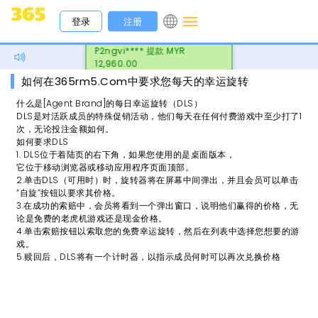
注册
登录
P2ngvi**** 提款 MYR
12,960.00
如何在365rm5.com中要求您每天的幸运旋转
什么是[Agent Brand]的每日幸运旋转（DLS）
DLS是对活跃成员的特殊促销活动，他们每天在任何付费游戏中至少打了1
次，无论投注金额如何。
如何要求DLS
1. DLS位于着陆页的右下角，如果您使用的是桌面版本，
它位于移动浏览器或移动应用程序页面顶部。
2.单击DLS（可用时）时，旋转器将在屏幕中间弹出，并且会员可以单击
“自旋”按钮以要求其价格。
3.在成功的索赔中，会员将看到一个弹出窗口，说明他们赢得的价格，无
论是免费的老虎机游戏还是现金价格。
4.单击索赔按钮以索取您的免费幸运旋转，然后在列表中选择您想要的游
戏。
5.赎回后，DLS将有一个计时器，以指示成员何时可以再次兑换价格