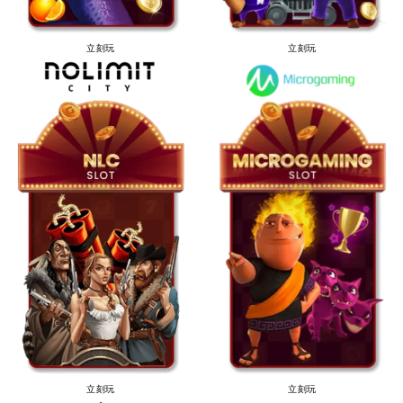
立刻玩
立刻玩
立刻玩
立刻玩