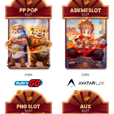
立刻玩
立刻玩