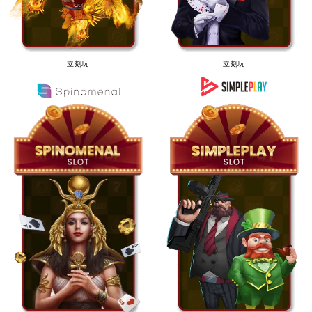
立刻玩
立刻玩