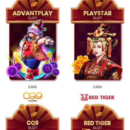
立刻玩
立刻玩