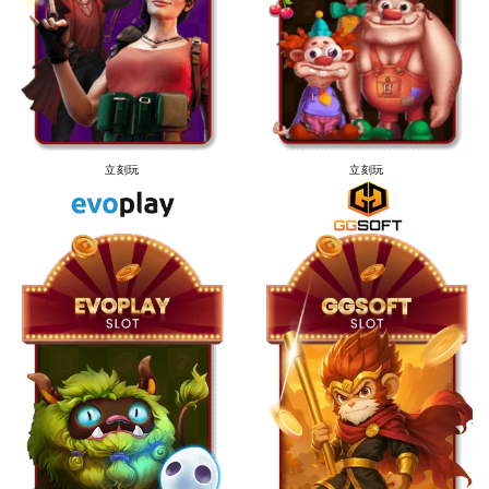
立刻玩
立刻玩