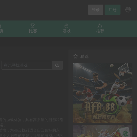
登录
注册
惠
比赛
游戏
推荐
精选
境的游戏体验，具有高质量的图形和引
诺。
插槽，您都会找到适合自己偏好的东
。这些游戏以令人兴奋的主题，流畅的游戏玩法和