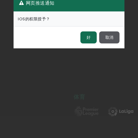
网页推送通知
IOS的权限授予？
好
取消
体育