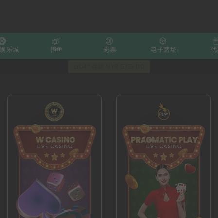
娱乐城
捕鱼
彩票
电子赌场
优
ab4* 存款 MYR 5,115.00