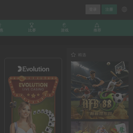
登录
注册
惠
比赛
游戏
推荐
精选