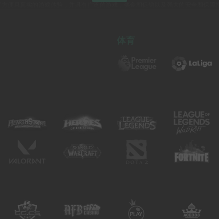
了方便且真实的游戏体验，并具有广泛的游戏，奖金和促销以及强大的安全和保障
体育