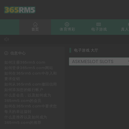
首页
体育博彩
电子游戏
真人
电子游戏 大厅
信息中心
如何注册365rm5.com
如何登录365rm5.com网站
如何在365rm5.com中存入和
要求促销
如何从365rm5.com撤回信用
如何添加您的银行帐户
什么是会员，以及如何成为
365rm5.com的会员
如何在365rm5.com中要求您
每天的幸运旋转
什么是推荐以及如何成为
365rm5.com的推荐