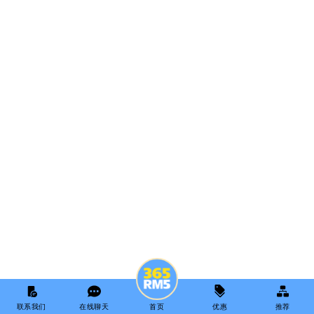
联系我们
在线聊天
首页
优惠
推荐