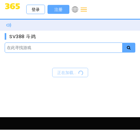
注册
登录
SV388 斗鸡
正在加载...