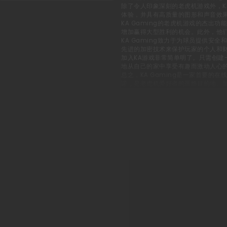
除了令人印象深刻的老虎机游戏外，KA G
体验，并具有高质量的图形和声音效
KA Gaming的老虎机游戏的杰
增加赢得大型胜利的机会。此外，他
KA Gaming致力于为球员提供
先进的加密技术来保护玩家的个人和
加入KA游戏非常简单明了。只需创建
地从自己的家中享受有趣而激动人心
总之，KA Gaming是一家首要
诺，是老虎机爱好者的最终目的地。加入