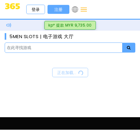
注册
登录
kp* 提款 MYR 9,735.00
5MEN SLOTS | 电子游戏 大厅
正在加载...