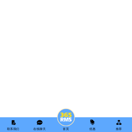
联系我们
在线聊天
首页
优惠
推荐