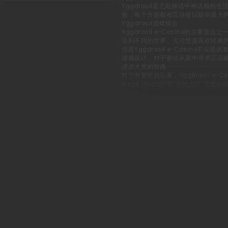
Yggdrasil是北欧神话中神话
验，每个方面都相互连接以提供最大的娱乐
Yggdrasil游戏组合
Yggdrasil e-Casino的
送到不同的世界。无论您是喜欢经典的水
但是Yggdrasil e-Casi
游戏设计。对于那些从家中寻求正宗赌
进步大奖的快感
对于有梦想的玩家，Yggdrasil
Mega Moolah”和“众神大厅”
尖端技术
Yggdrasil并不满足于提供各
都可以确保无缝且愉快的游戏体验。 Ygg
确保在线赌博
在在线赌博方面，安全至关重要，Ygg
保护，您可以放心地发挥作用。
赌场促销和奖励
Yggdrasil e-Casino
强您的游戏体验。
行业负责人和赌场评论
Yggdrasil赢得了行业领导者的声
Casino的看法，以及为什么它被认
结论
在迅速发展的在线赌场景观中，Yggd
提供了无与伦比的游戏体验。无论您是经
程。立即加入我们，解锁Yggdrasil