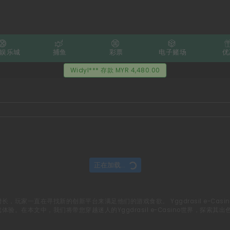
娱乐城
捕鱼
彩票
电子赌场
优
hour** 存款 MYR 8,105.00
正在加载...
，玩家一直在寻找新的创新平台来满足他们的游戏食欲。 Yggdrasil e-Cas
验。在本文中，我们将带您穿越迷人的Yggdrasil e-Casino世界，探索