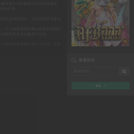
，该赌场努力为玩家提供丰富的游戏体
与者的声誉。
入胜的老虎机游戏而闻名，这些游戏将玩家运
。
典游戏，它们都采用高质量的图形和流畅的
实的经销商和其他玩家进行互动。
将幸运的玩家变成即时的百万富翁。凭借“
无论您在台式机还是移动设备上玩游戏，
搜索游戏
的游戏。
您的个人和财务信息。您知道您的数据受到
更多
度计划，都有很多机会来提高您的资金并增
。发现其他人对Yggdrasil e-
台和慷慨的促销活动，它为世界各地的玩家
会邀请您踏上在线游戏领域的激动人心的旅