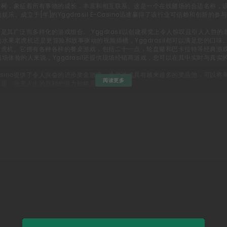
般的生活树，象征着所有事物的成长，丰富和相互联系。这是一个在线赌场的合适名称
。成立于[年]的Yggdrasil E-Casino迅速赢得了该行业可信赖和创新的参
主要景点之一是其广泛而多样化的游戏组合。 Yggdrasil以创建视觉上令人惊叹且引人
果老虎机还是更冒险和故事驱动的视频插槽，Yggdrasil都可以满足您的口味
no不仅提供老虎机。它拥有各种各样的餐桌游戏，包括二十一点，轮盘赌和巴卡拉特等经
场体验的人来说，Yggdrasil还提供现场经销商游戏，您可以在其中实时与真
 e-Casino提供了令人兴奋的进步奖金游戏。这些游戏具有越来越多的奖品池，可以
阅读更多
之类的标题，改变人生的胜利的潜力始终是触手可及的。
种各样的游戏。它还致力于为玩家提供最新的游戏技术。该平台的用户友好界面可确保
drasil e-Casino均针对iOS和Android进行了优化，可以随身携带自己喜欢
drasil e-Casino认真对待这一方面。该平台采用最先进的加密技术来保护
重视其参与者，并提供一系列诱人的促销和奖励。从新玩家的欢迎奖金到持续的促销和忠诚
誉，以其对创新和卓越的承诺而闻名。赌场的声誉通过玩家和赌场专家的积极评价进一步巩固
为是在线赌场世界中的最佳选择。
rasil E-Casino脱颖而出。凭借其多样化的游戏组合，尖端技术，安全的平
验丰富的赌场爱好者还是在线赌博世界的新手，Yggdrasil e-Casino都
的奥秘！