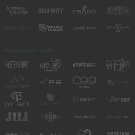
PASANGAN KAMI