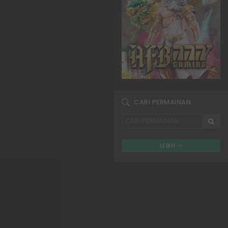
CARI PERMAINAN
LEBIH