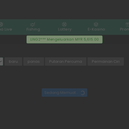
no Live
Fishing
Lottery
E-Kasino
Pro
vichhe*** Deposit MYR 13,785.00
baru
panas
Putaran Percuma
Permainan Ciri
Sedang Memuat...