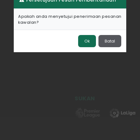
Apakah anda menyetujui penerimaan pesanan
kawalan?
Ok
Batal
SUKAN