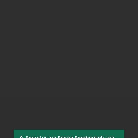
Persetujuan Pesan Pemberitahuan