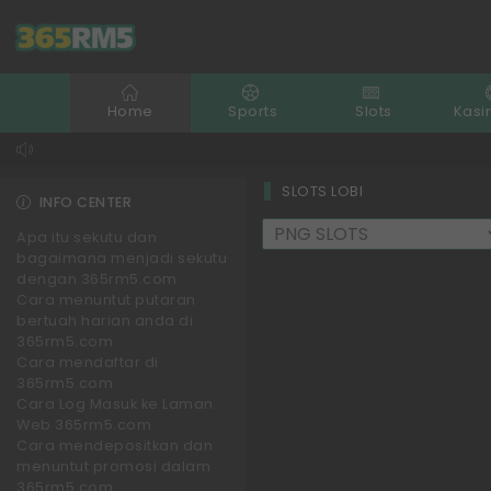
Home
Sports
Slots
Kasi
SLOTS LOBI
INFO CENTER
Apa itu sekutu dan
bagaimana menjadi sekutu
dengan 365rm5.com
Cara menuntut putaran
bertuah harian anda di
365rm5.com
Cara mendaftar di
365rm5.com
Cara Log Masuk ke Laman
Web 365rm5.com
Cara mendepositkan dan
menuntut promosi dalam
365rm5.com