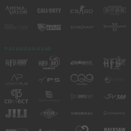
PASANGAN KAMI