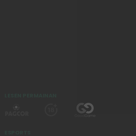
LESEN PERMAINAN
ESPORTS