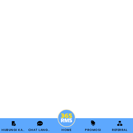
HUBUNGI KAMI
CHAT LANGSUNG
HOME
PROMOSI
REFERRAL