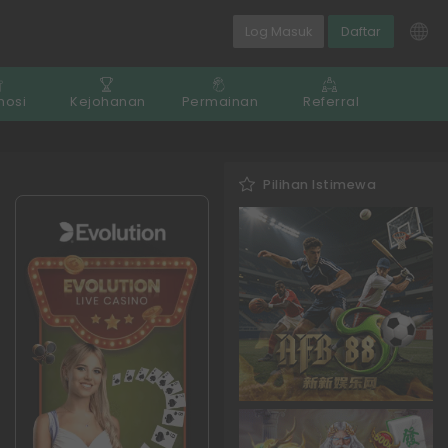
Log Masuk
Daftar
mosi
Kejohanan
Permainan
Referral
Pilihan Istimewa