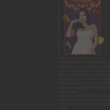
Pertaruhan kasino langsung dal
tradisional dari keselesaan ru
talian menawarkan tahap keaslia
Salah satu kelebihan terbesar 
langsung secara real-time. Tida
langsung dalam talian mempunya
mewujudkan pengalaman permai
dan mortar.
Satu lagi kelebihan pertaruhan 
dalam talian menawarkan pelbaga
dan Dragon Tiger. Pemain boleh
tinggi.