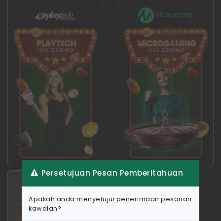
Persetujuan Pesan Pemberitahuan
Apakah anda menyetujui penerimaan pesanan
kawalan?