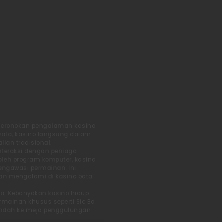
eseronokan pengalaman kasino
yata, kasino langsung dalam
ian tradisional.
nteraksi dengan peniaga
 oleh program komputer, kasino
engawasi permainan. Ini
n mengalami di kasino bata
ia. Kebanyakan kasino hidup
rmainan khusus seperti Sic Bo
 rendah ke meja penggulungan