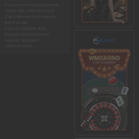
Cara menarik balik kredit
anda dari 365rm5.com
Cara Menambah Akaun
Bank Anda
Apa itu rujukan dan
bagaimana menjadi
rujukan dengan
365rm5.com