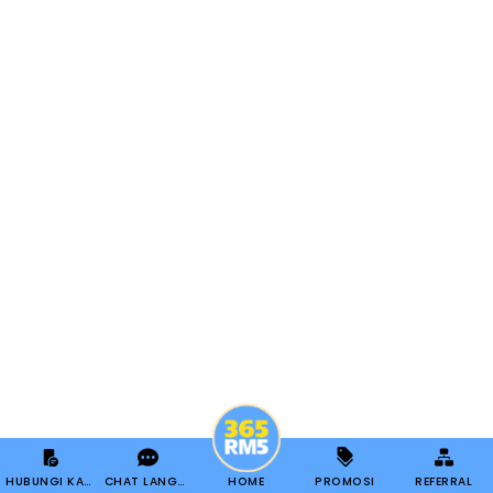
HUBUNGI KAMI
CHAT LANGSUNG
HOME
PROMOSI
REFERRAL