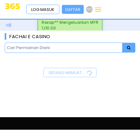
DAFTAR
LOG MASUK
Rezap** Mengeluarkan MYR
1,110.00
FACHAI E CASINO
SEDANG MEMUAT...