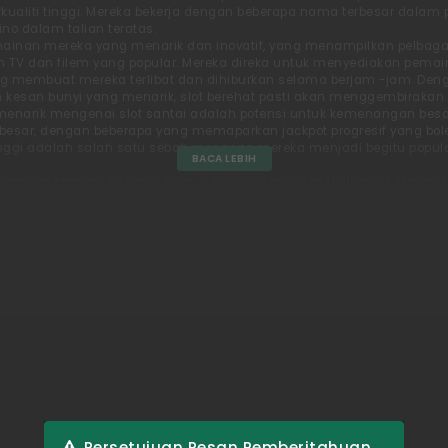
kualiti tinggi. Mereka bekerja dengan beberapa nama terbesar dala
no dalam talian teratas.
rmainan mereka yang menarik dan inovatif, yang menampilkan pelbaga
n TV dan filem yang popular. Mereka direka untuk menyediakan pem
embuat mereka terlibat dan dihiburkan selama berjam -jam. Dengan g
kesan bunyi yang menarik, slot berehat pasti akan menggembirakan 
 menarik mengenai slot santai adalah potensi untuk kemenangan bes
ar, dengan beberapa yang memaparkan jackpot progresif yang boleh
inggi adalah salah satu sebab mengapa mereka menjadi begitu popul
BACA LEBIH
 popular termasuk Money Train 2, Snake Arena, dan Hellcatraz. Money T
us unik yang menawarkan pemain peluang untuk menang besar. Sna
g menawarkan pusingan bonus yang inovatif, dan Hellcatraz adalah
pemain peluang untuk menang sehingga 51,840x pertaruhan awal m
nan slot yang sangat baik, Relax Gaming juga menawarkan pelbagai
poker video. Permainan ini semua direka dengan grafik berkualiti ting
 mereka, menjadikan mereka pilihan yang baik untuk pemain yang i
Gaming adalah salah satu penyedia permainan kasino dalam talian ter
ti tinggi yang pasti menyediakan pemain dengan jam hiburan dan po
asino dalam talian yang baru dan menarik, pastikan anda menyemak 
Persetujuan Pesan Pemberitahuan