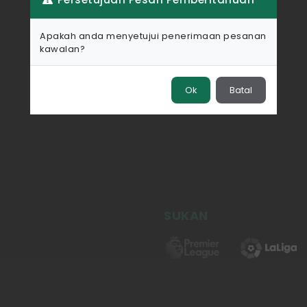
Apakah anda menyetujui penerimaan pesanan
kawalan?
Ok
Batal
SUKAN